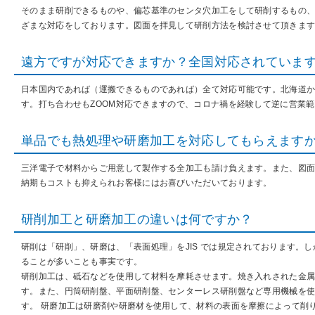
そのまま研削できるものや、偏芯基準のセンタ穴加工をして研削するもの
ざまな対応をしております。図面を拝見して研削方法を検討させて頂きま
遠方ですが対応できますか？全国対応されていま
日本国内であれば（運搬できるものであれば）全て対応可能です。北海道
す。打ち合わせもZOOM対応できますので、コロナ禍を経験して逆に営業
単品でも熱処理や研磨加工を対応してもらえます
三洋電子で材料からご用意して製作する全加工も請け負えます。また、図
納期もコストも抑えられお客様にはお喜びいただいております。
研削加工と研磨加工の違いは何ですか？
研削は「研削」、研磨は、「表面処理」をJIS では規定されております。
ることが多いことも事実です。
研削加工は、砥石などを使用して材料を摩耗させます。焼き入れされた金属
す。また、円筒研削盤、平面研削盤、センターレス研削盤など専用機械を
す。 研磨加工は研磨剤や研磨材を使用して、材料の表面を摩擦によって削