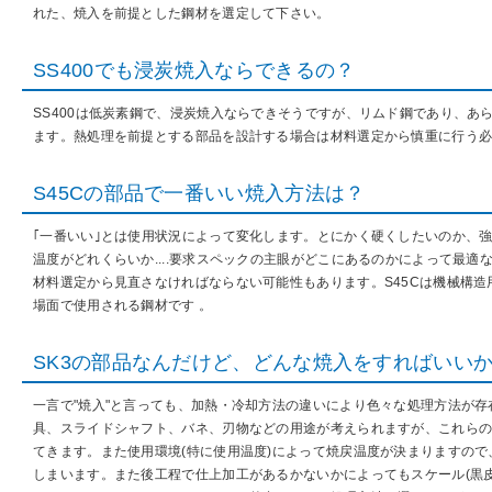
れた、焼入を前提とした鋼材を選定して下さい。
SS400でも浸炭焼入ならできるの？
SS400は低炭素鋼で、浸炭焼入ならできそうですが、リムド鋼であり、あ
ます。熱処理を前提とする部品を設計する場合は材料選定から慎重に行う
S45Cの部品で一番いい焼入方法は？
｢一番いい｣とは使用状況によって変化します。とにかく硬くしたいのか、
温度がどれくらいか....要求スペックの主眼がどこにあるのかによって最
材料選定から見直さなければならない可能性もあります。S45Cは機械構造
場面で使用される鋼材です 。
SK3の部品なんだけど、どんな焼入をすればいい
一言で"焼入"と言っても、加熱・冷却方法の違いにより色々な処理方法が存在し
具、スライドシャフト、バネ、刃物などの用途が考えられますが、これら
てきます。また使用環境(特に使用温度)によって焼戻温度が決まりますの
しまいます。また後工程で仕上加工があるかないかによってもスケール(黒