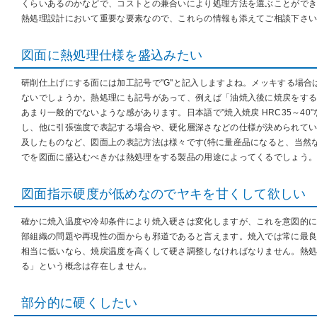
くらいあるのかなどで、コストとの兼合いにより処理方法を選ぶことがで
熱処理設計において重要な要素なので、これらの情報も添えてご相談下さ
図面に熱処理仕様を盛込みたい
研削仕上げにする面には加工記号で"G"と記入しますよね。メッキする場合は注釈
ないでしょうか。熱処理にも記号があって、例えば「油焼入後に焼戻をする」の
あまり一般的でないような感があります。日本語で"焼入焼戻 HRC35～4
し、他に引張強度で表記する場合や、硬化層深さなどの仕様が決められて
及したものなど、図面上の表記方法は様々です(特に量産品になると、当然
でを図面に盛込むべきかは熱処理をする製品の用途によってくるでしょう
図面指示硬度が低めなのでヤキを甘くして欲しい
確かに焼入温度や冷却条件により焼入硬さは変化しますが、これを意図的
部組織の問題や再現性の面からも邪道であると言えます。焼入では常に最
相当に低いなら、焼戻温度を高くして硬さ調整しなければなりません。熱
る」という概念は存在しません。
部分的に硬くしたい