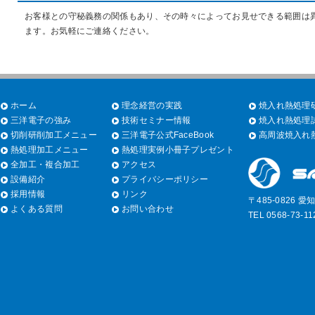
お客様との守秘義務の関係もあり、その時々によってお見せできる範囲は
ます。お気軽にご連絡ください。
ホーム
理念経営の実践
焼入れ熱処理研
三洋電子の強み
技術セミナー情報
焼入れ熱処理試
切削研削加工メニュー
三洋電子公式FaceBook
高周波焼入れ熱
熱処理加工メニュー
熱処理実例小冊子プレゼント
全加工・複合加工
アクセス
設備紹介
プライバシーポリシー
採用情報
リンク
〒485-0826 
よくある質問
お問い合わせ
TEL 0568-73-1