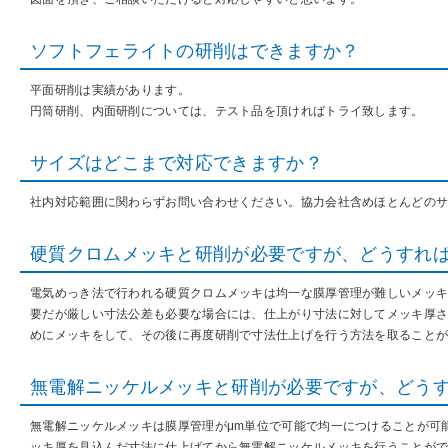
ソフトフェライトの研削はできますか？
平面研削は実績があります。
円筒研削、内面研削については、テスト品を頂ければトライ致します。
サイズはどこまで対応できますか？
社内対応範囲に関わらずお問い合わせください。協力会社含めほとんどの
硬質クロムメッキと研削が必要ですが、どうすれ
電気めっき法で行われる硬質クロムメッキは均一な膜厚管理が難しいメッキ
要だが厳しい寸法公差も必要な場合には、仕上がり寸法に対してメッキ厚
めにメッキをして、その後に再度研削で寸法仕上げを行う方法を取ること
無電解ニッケルメッキと研削が必要ですが、どう
無電解ニッケルメッキは膜厚管理がμm単位で可能で均一につけることが可
ッキ厚を見込んだ寸法に仕上げてから無電解ニッケルメッキを行うことが