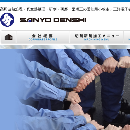
高周波熱処理・真空熱処理・研削・研磨・歪矯正の愛知県小牧市／三洋電子