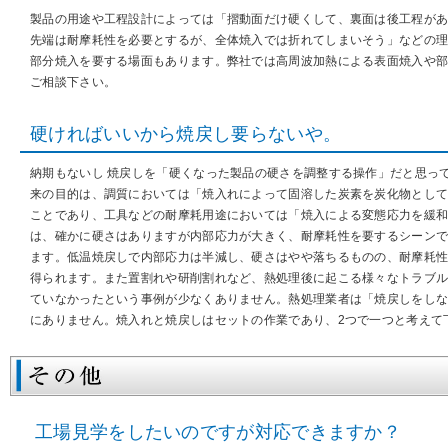
製品の用途や工程設計によっては「摺動面だけ硬くして、裏面は後工程が
先端は耐摩耗性を必要とするが、全体焼入では折れてしまいそう」などの理由
部分焼入を要する場面もあります。弊社では高周波加熱による表面焼入や
ご相談下さい。
硬ければいいから焼戻し要らないや。
納期もないし 焼戻しを「硬くなった製品の硬さを調整する操作」だと思っ
来の目的は、調質においては「焼入れによって固溶した炭素を炭化物とし
ことであり、工具などの耐摩耗用途においては「焼入による変態応力を緩
は、確かに硬さはありますが内部応力が大きく、耐摩耗性を要するシーン
ます。低温焼戻しで内部応力は半減し、硬さはやや落ちるものの、耐摩耗
得られます。また置割れや研削割れなど、熱処理後に起こる様々なトラブ
ていなかったという事例が少なくありません。熱処理業者は「焼戻しをし
にありません。焼入れと焼戻しはセットの作業であり、2つで一つと考えて
工場見学をしたいのですが対応できますか？