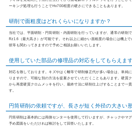
ーキング処理も行うことでHv700程度の硬さにできることもあります。
研削で面粗度はどれくらいになりますか？
当社では、平面研削・円筒研削・内面研削を行っていますが、通常の研削でR
Rz1.6（最大高さ）が可能です。それ以上に細かい面粗度の場合には機上
状等も関わってきますので予めご相談お願いいたします。
使用していた部品の修理品の対応をしてもらえま
対応を致しております。キズやはく離等で研削修正代が多い場合は、単純
りますので、可能な別の方法を提案させていただくこともあります。硬質
から再度硬質クロムメッキを行い、最終寸法に研削仕上げすることまで一
す。
円筒研削の依頼ですが、長さが短く外径の大きい
円筒研削は基本的には両側センターを使用して行いますが、チャックやマ
予め図面をいただければ検討をして回答いたします。