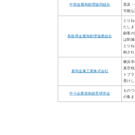
中部金属熱処理協同組合
普及・
可能な
とりね
たしま
顧客の
鳥取県金属熱処理協業組合
は削減
とりね
頼され
横浜市
真空焼
新羽金属工業株式会社
トブラ
受けし
ものづ
中小企業技術経営研究会
の集ま