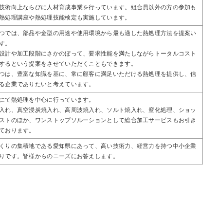
技術向上ならびに人材育成事業を行っています。組合員以外の方の参加も
熱処理講座や熱処理技能検定も実施しています。
つでは、部品や金型の用途や使用環境から最も適した熱処理方法を提案い
す。
設計や加工段階にさかのぼって、要求性能を満たしながらトータルコスト
するという提案をさせていただくこともできます。
つは、豊富な知識を基に、常に顧客に満足いただける熱処理を提供し、信
る企業でありたいと考えています。
にて熱処理を中心に行っています。
入れ、真空浸炭焼入れ、高周波焼入れ、ソルト焼入れ、窒化処理、ショッ
ストのほか、ワンストップソルーションとして総合加工サービスもお引き
ております。
くりの集積地である愛知県にあって、高い技術力、経営力を持つ中小企業
りです。皆様からのニーズにお答えします。