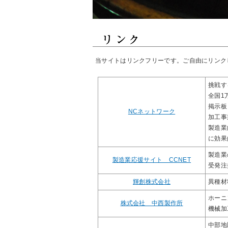
当サイトはリンクフリーです。ご自由にリンク
挑戦す
全国1
掲示板
NCネットワーク
加工事
製造業
に効果
製造業
製造業応援サイト CCNET
受発注
輝創株式会社
異種材
ホーニ
株式会社 中西製作所
機械加
中部地