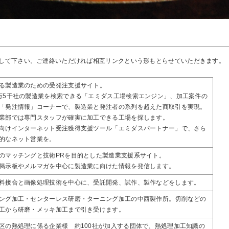
して下さい。ご連絡いただければ相互リンクという形もとらせていただきます。
る製造業のための受発注支援サイト。
万5千社の製造業を検索できる「エミダス工場検索エンジン」、加工案件の
「発注情報」コーナーで、製造業と発注者の系列を超えた商取引を実現。
業部では専門スタッフが確実に加工できる工場を探します。
向けインターネット受注獲得支援ツール「エミダスパートナー」で、さら
的なネット営業を。
のマッチングと技術PRを目的とした製造業支援系サイト。
掲示板やメルマガを中心に製造業に向けた情報を発信します。
料接合と画像処理技術を中心に、受託開発、試作、製作などをします。
ング加工・センターレス研磨・ターニング加工の中西製作所。切削などの
工から研磨・メッキ加工まで引き受けます。
区の熱処理に係る企業様 約100社が加入する団体で、熱処理加工知識の