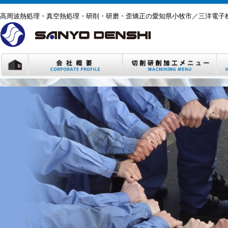
高周波熱処理・真空熱処理・研削・研磨・歪矯正の愛知県小牧市／三洋電子