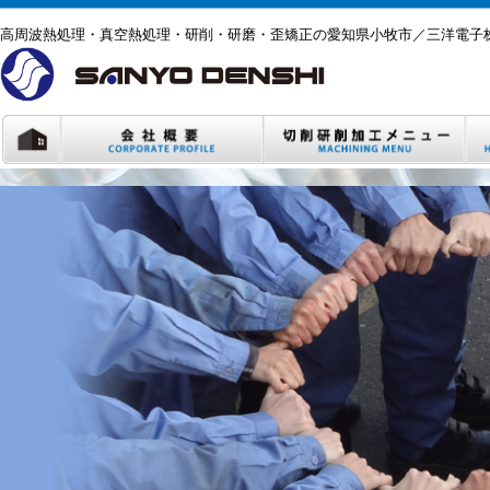
高周波熱処理・真空熱処理・研削・研磨・歪矯正の愛知県小牧市／三洋電子