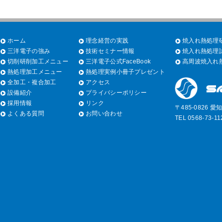
ホーム
理念経営の実践
焼入れ熱処理研
三洋電子の強み
技術セミナー情報
焼入れ熱処理試
切削研削加工メニュー
三洋電子公式FaceBook
高周波焼入れ熱
熱処理加工メニュー
熱処理実例小冊子プレゼント
全加工・複合加工
アクセス
設備紹介
プライバシーポリシー
採用情報
リンク
〒485-0826 
よくある質問
お問い合わせ
TEL 0568-73-1