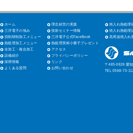
ホーム
理念経営の実践
焼入れ熱処理研
三洋電子の強み
技術セミナー情報
焼入れ熱処理試
切削研削加工メニュー
三洋電子公式FaceBook
高周波焼入れ熱
熱処理加工メニュー
熱処理実例小冊子プレゼント
全加工・複合加工
アクセス
設備紹介
プライバシーポリシー
採用情報
リンク
〒485-0826 
よくある質問
お問い合わせ
TEL 0568-73-1