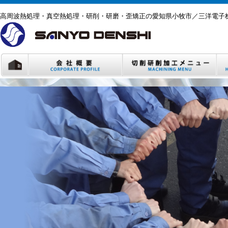
高周波熱処理・真空熱処理・研削・研磨・歪矯正の愛知県小牧市／三洋電子