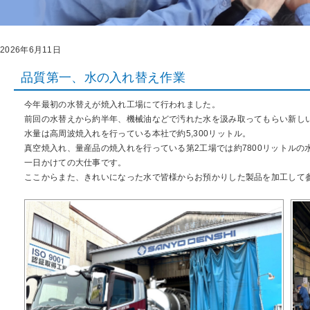
2026年6月11日
品質第一、水の入れ替え作業
今年最初の水替えが焼入れ工場にて行われました。
前回の水替えから約半年、機械油などで汚れた水を汲み取ってもらい新し
水量は高周波焼入れを行っている本社で約5,300リットル。
真空焼入れ、量産品の焼入れを行っている第2工場では約7800リットルの
一日かけての大仕事です。
ここからまた、きれいになった水で皆様からお預かりした製品を加工して