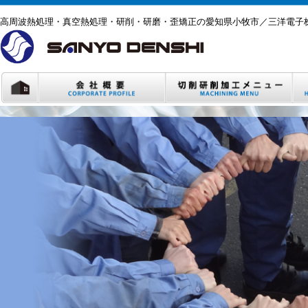
高周波熱処理・真空熱処理・研削・研磨・歪矯正の愛知県小牧市／三洋電子