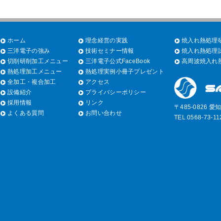
ホーム
理念経営の実践
焼入れ熱処理研
三洋電子の強み
技術セミナー情報
焼入れ熱処理試
切削研削加工メニュー
三洋電子公式FaceBook
高周波焼入れ熱
熱処理加工メニュー
熱処理実例小冊子プレゼント
全加工・複合加工
アクセス
設備紹介
プライバシーポリシー
採用情報
リンク
〒485-0826 
よくある質問
お問い合わせ
TEL 0568-73-1